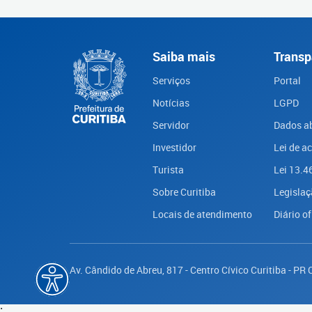
Saiba mais
Transp
Serviços
Portal
Notícias
LGPD
Servidor
Dados a
Investidor
Lei de a
Turista
Lei 13.4
Sobre Curitiba
Legislaç
Locais de atendimento
Diário of
Av. Cândido de Abreu, 817 - Centro Cívico Curitiba - PR
;