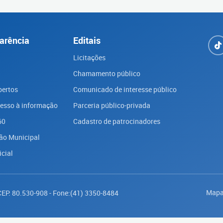
arência
Editais
Licitações
Chamamento público
bertos
Comunicado de interesse público
cesso à informação
Parceria público-privada
60
Cadastro de patrocinadores
ão Municipal
icial
Mapa
 CEP: 80.530-908 - Fone:(41) 3350-8484
Saiba mais