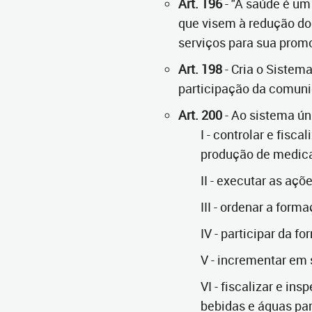
Art. 196
- "A saúde é um
que visem à redução do 
serviços para sua prom
Art. 198
- Cria o Sistem
participação da comun
Art. 200
- Ao sistema ún
I - controlar e fisc
produção de medica
II - executar as aç
III - ordenar a for
IV - participar da 
V - incrementar em 
VI - fiscalizar e i
bebidas e águas p