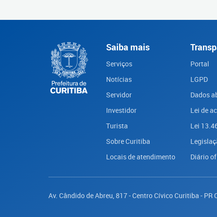
Saiba mais
Transp
Serviços
Portal
Notícias
LGPD
Servidor
Dados a
Investidor
Lei de a
Turista
Lei 13.4
Sobre Curitiba
Legislaç
Locais de atendimento
Diário of
Av. Cândido de Abreu, 817 - Centro Cívico Curitiba - PR