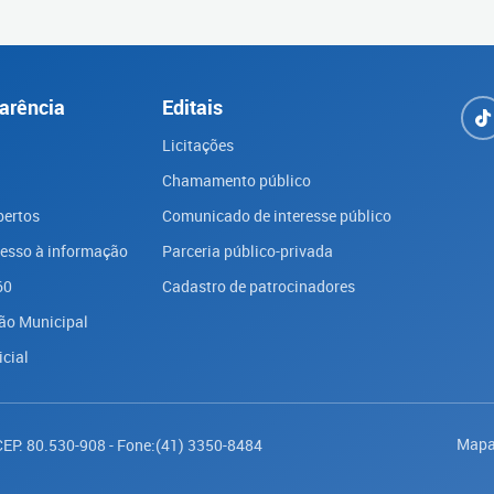
arência
Editais
Licitações
Chamamento público
bertos
Comunicado de interesse público
cesso à informação
Parceria público-privada
60
Cadastro de patrocinadores
ão Municipal
icial
Mapa
 CEP: 80.530-908 - Fone:(41) 3350-8484