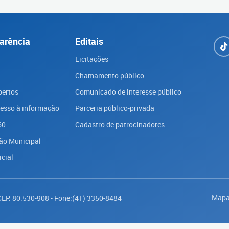
arência
Editais
Licitações
Chamamento público
bertos
Comunicado de interesse público
cesso à informação
Parceria público-privada
60
Cadastro de patrocinadores
ão Municipal
icial
Mapa
 CEP: 80.530-908 - Fone:(41) 3350-8484
Saiba mais