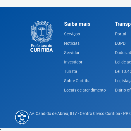
Saiba mais
Transp
Serviços
Portal
Notícias
LGPD
Servidor
Dados a
Investidor
Lei de a
Turista
Lei 13.4
Sobre Curitiba
Legislaç
Locais de atendimento
Diário of
Av. Cândido de Abreu, 817 - Centro Cívico Curitiba - PR
;